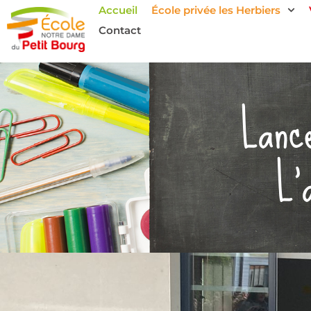
Accueil
École privée les Herbiers
Contact
Lanc
L’