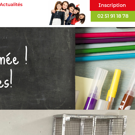
Actualités
Inscription
02 51 91 18 78
née !
es!