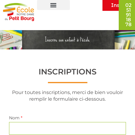
Inscripti
02
51
91
École privée les Herbiers
Vie dans l’école
Infos pratiques
18
78
Inscrire son enfant à l’école
INSCRIPTIONS
Pour toutes inscriptions, merci de bien vouloir
remplir le formulaire ci-dessous.
Nom
*