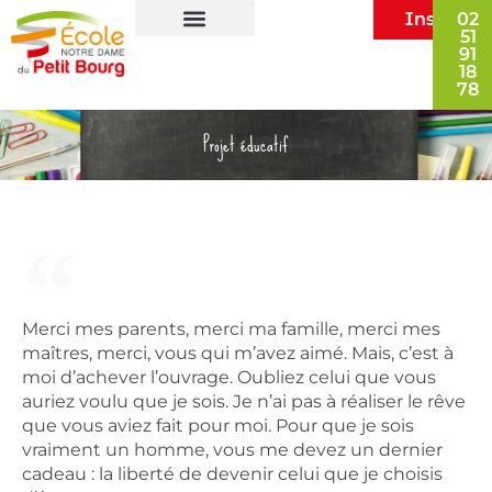
Inscripti
02
51
91
École privée les Herbiers
Vie dans l’école
Infos pratiques
18
78
Projet éducatif
Merci mes parents, merci ma famille, merci mes
maîtres, merci, vous qui m’avez aimé. Mais, c’est à
moi d’achever l’ouvrage. Oubliez celui que vous
auriez voulu que je sois. Je n’ai pas à réaliser le rêve
que vous aviez fait pour moi. Pour que je sois
vraiment un homme, vous me devez un dernier
cadeau : la liberté de devenir celui que je choisis