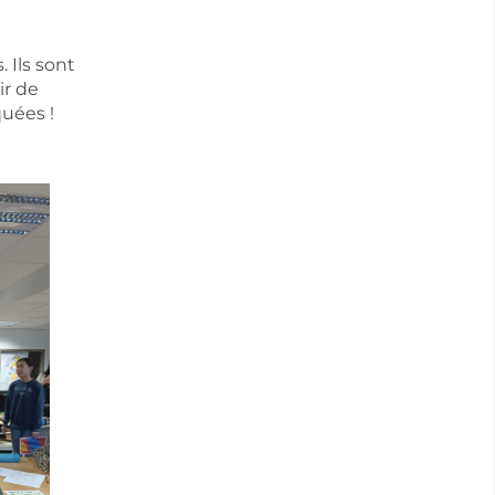
 Ils sont
ir de
uées !