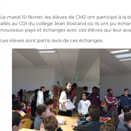
Le mardi 10 février, les élèves de CM2 ont participé à la 
allés au CDI du collège Jean Rostand où ils ont pu échan
nouveaux pays et échanger avec ces élèves qui leur ava
Les élèves sont partis ravis de ces échanges.