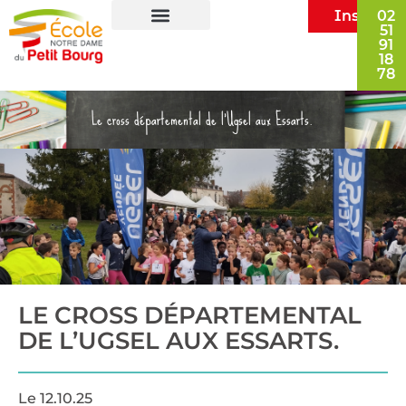
Inscripti
02
51
91
École privée les Herbiers
Vie dans l’école
Infos pratiques
18
78
Le cross départemental de l’Ugsel aux Essarts.
LE CROSS DÉPARTEMENTAL
DE L’UGSEL AUX ESSARTS.
Le
12.10.25